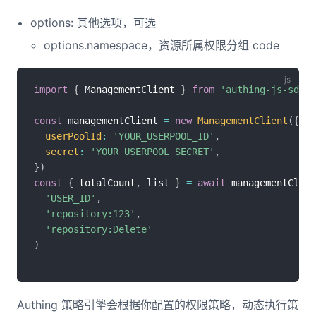
options: 其他选项，可选
options.namespace，资源所属权限分组 code
import
{
 ManagementClient 
}
from
'authing-js-sdk'
const
 managementClient 
=
new
ManagementClient
(
{
userPoolId
:
'YOUR_USERPOOL_ID'
,
secret
:
'YOUR_USERPOOL_SECRET'
,
}
)
const
{
 totalCount
,
 list 
}
=
await
 managementClien
'USER_ID'
,
'repository:123'
,
'repository:Delete'
)
Authing 策略引擎会根据你配置的权限策略，动态执行策