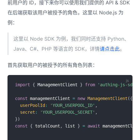
前用户的 ID，接下来你可以使用我们提供的 API & SDK
在后端获取该用户被授予的角色，这里以 Node.js 为
例：
这里以 Node SDK 为例，我们同时还支持 Python、
Java、C#、PHP 等语言的 SDK，详情
请点击此
。
首先获取用户的被授予的所有角色列表：
import
{
 ManagementClient 
}
from
'authing-js-sdk'
const
 managementClient 
=
new
ManagementClient
(
{
userPoolId
:
'YOUR_USERPOOL_ID'
,
secret
:
'YOUR_USERPOOL_SECRET'
,
}
)
const
{
 totalCount
,
 list 
}
=
await
 managementClien