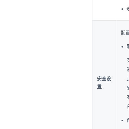
配
安全设
置