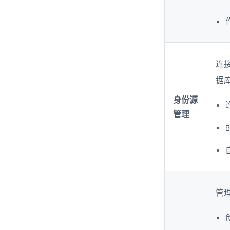
连
据
身份源
管理
管