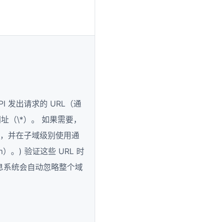
。
：
g API 发出请求的 URL（通
址（\*）。 如果需要，
L，并在子域级别使用通
.com）。) 验证这些 URL 时
息系统会自动忽略整个域