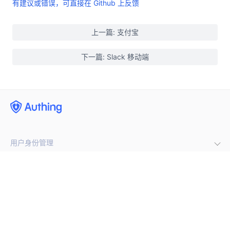
有建议或错误，可直接在 Github 上反馈
上一篇: 支付宝
下一篇: Slack 移动端
用户身份管理
企业内部管理
集成第三方登录
(opens new window)
手机号闪验
开发者
单点登录
通用登录表单组件
多因素认证
公司
开发文档