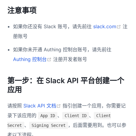
注意事项
(open
如果你还没有 Slack 账号，请先前往
slack.com
注
册账号
如果你未开通 Authing 控制台账号，请先前往
(opens new window)
Authing 控制台
注册开发者账号
第一步：在 Slack API 平台创建一个
应用
(opens new window)
请按照
Slack API 文档
指引创建一个应用，你需要记
录下该应用的
、
、
App ID
Client ID
Client
、
，后面需要用到。也可以参
Secret
Signing Secret
考以下流程。