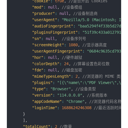
"cookie"
:
true
,
//是否开启 Cookies
"mod"
:
null
,
//设备模组
"producer"
:
null
,
//设备制造商
"userAgent"
:
"Mozilla/5.0 (Macintosh; Inte
"audioFingerprint"
:
"baa5294f4f33b5d27d579
"pluginsFingerprint"
:
"51f39c433a012791fdb
"sn"
:
null
,
//设备序列号
"screenHeight"
:
1080
,
//显示器高度
"userAgentFingerprint"
:
"0684c9635cd7939d6
"hor"
:
null
,
//硬件越狱
"colorDepth"
:
24
,
//屏幕设置色彩位数
"fde"
:
null
,
//磁盘加密
"mimeTypesLength"
:
2
,
//浏览器的 MIME 类型
"plugins"
:
"[{\"name\":\"PDF Viewer\",\"de
"type"
:
"Browser"
,
//设备类型
"version"
:
"114.0.0.0"
,
//系统版本
"appCodeName"
:
"Chrome"
,
//浏览器代码名称
"loginTime"
:
1688624246308
//最近活跃时间
}
]
,
"totalCount"
:
2
//数量