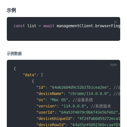
示例
const
 list 
=
await
 managementClient
.
browserFingerp
示例数据
{
"data"
:
[
{
"id"
:
"64a62604d9c52b1fb1cea2ee"
,
//设备
"deviceName"
:
"chrome/114.0.0.0"
,
//设备
"os"
:
"Mac OS"
,
//设备系统
"version"
:
"114.0.0.0"
,
//系统版本
"userId"
:
"64a53f4079c9b6f43e56feb2"
,
"deviceUniqueId"
:
"4f24fab0d59272eca1365
"deviceRowId"
:
"64a55e45002360ccaaf03a88