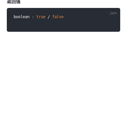
返回值
boolean 
:
true
 / 
false