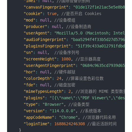
"imei"
:
null
,
//国际设备识别码
"canvasFingerprint"
:
"01de172f1e21ac5e5e8b8bd5
"cookie"
:
true
,
//是否开启 Cookies
"mod"
:
null
,
//设备模组
"producer"
:
null
,
//设备制造商
"userAgent"
:
"Mozilla/5.0 (Macintosh; Intel Ma
"audioFingerprint"
:
"baa5294f4f33b5d27d5796b3b
"pluginsFingerprint"
:
"51f39c433a012791fdbdea2
"sn"
:
null
,
//设备序列号
"screenHeight"
:
1080
,
//显示器高度
"userAgentFingerprint"
:
"0684c9635cd7939d659c2
"hor"
:
null
,
//硬件越狱
"colorDepth"
:
24
,
//屏幕设置色彩位数
"fde"
:
null
,
//磁盘加密
"mimeTypesLength"
:
2
,
//浏览器的 MIME 类型数量
"plugins"
:
"[{\"name\":\"PDF Viewer\",\"descri
"type"
:
"Browser"
,
//设备类型
"version"
:
"114.0.0.0"
,
//系统版本
"appCodeName"
:
"Chrome"
,
//浏览器代码名称
"loginTime"
:
1688624246308
//最近活跃时间
}