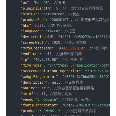
"os"
:
"Mac OS"
,
//系统
"pluginsLength"
:
5
,
//  浏览器安装插件数量
"status"
:
"activated"
,
//状态
"productSub"
:
"20030107"
,
// 浏览器产品其他信息 
"hks"
:
null
,
//硬件存储秘钥
"language"
:
"zh-CN"
,
//语音
"deviceUniqueId"
:
"4f24fab0d59272eca1365f742d6
"screenWidth"
:
1920
,
//显示器宽度
"metaCreateTime"
:
1688559173197
,
//创建时间
"endTime"
:
null
,
//挂起结束时间
"ip"
:
"49.7.66.98"
,
//近登录 IP
"mimeTypes"
:
"[{\"type\":\"application/pdf\",\
"screenResolutionFingerprint"
:
"72650525657bad
"webglFingerprint"
:
"f639647c7bbd25bba16201bb4
"description"
:
null
,
//设备描述
"onLine"
:
true
,
//浏览器是否连接到网络
"meid"
:
null
,
//设备识别码
"vendor"
:
"Google"
,
//浏览器厂家信息
"fontsFingerprint"
:
"6a1c2628518297552aea0012c
"product"
:
"WebKit"
,
//浏览器产品名称