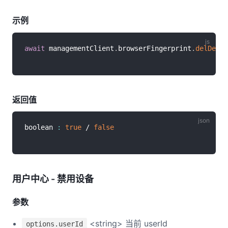
示例
await
 managementClient
.
browserFingerprint
.
delDevic
返回值
boolean 
:
true
 / 
false
用户中心 - 禁用设备
参数
<string> 当前 userId
options.userId