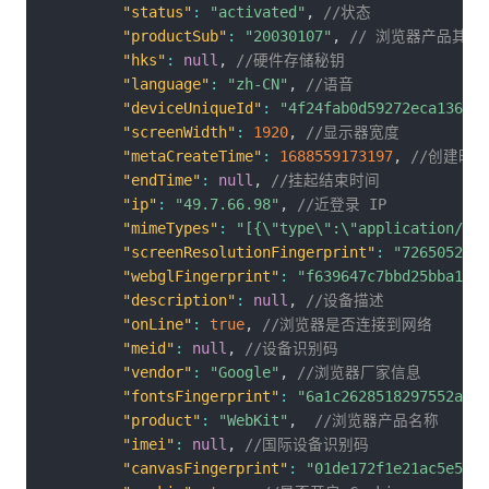
"status"
:
"activated"
,
//状态
"productSub"
:
"20030107"
,
// 浏览器产品其他
"hks"
:
null
,
//硬件存储秘钥
"language"
:
"zh-CN"
,
//语音
"deviceUniqueId"
:
"4f24fab0d59272eca1365f7
"screenWidth"
:
1920
,
//显示器宽度
"metaCreateTime"
:
1688559173197
,
//创建时间
"endTime"
:
null
,
//挂起结束时间
"ip"
:
"49.7.66.98"
,
//近登录 IP
"mimeTypes"
:
"[{\"type\":\"application/pdf
"screenResolutionFingerprint"
:
"7265052565
"webglFingerprint"
:
"f639647c7bbd25bba1620
"description"
:
null
,
//设备描述
"onLine"
:
true
,
//浏览器是否连接到网络
"meid"
:
null
,
//设备识别码
"vendor"
:
"Google"
,
//浏览器厂家信息
"fontsFingerprint"
:
"6a1c2628518297552aea0
"product"
:
"WebKit"
,
//浏览器产品名称
"imei"
:
null
,
//国际设备识别码
"canvasFingerprint"
:
"01de172f1e21ac5e5e8b