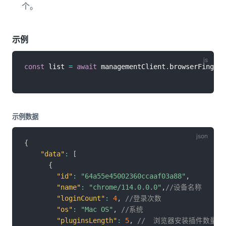
个。
示例
const
 list 
=
await
 managementClient
.
browserFingerp
示例数据
{
"data"
:
[
{
"id"
:
"64a55e45002360ccaaf03a88"
,
"name"
:
"chrome/114.0.0.0"
,
//设备名称
"loginCount"
:
4
,
//登录次数
"os"
:
"Mac OS"
,
//系统
"pluginsLength"
:
5
,
//  浏览器安装插件数量