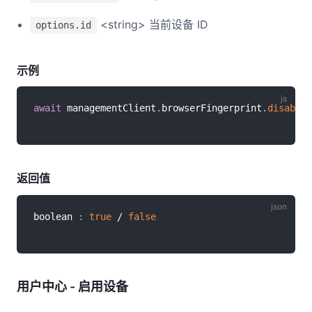
<string> 当前设备 ID
options.id
示例
await
 managementClient
.
browserFingerprint
.
disableD
返回值
boolean 
:
true
 / 
false
用户中心 - 启用设备