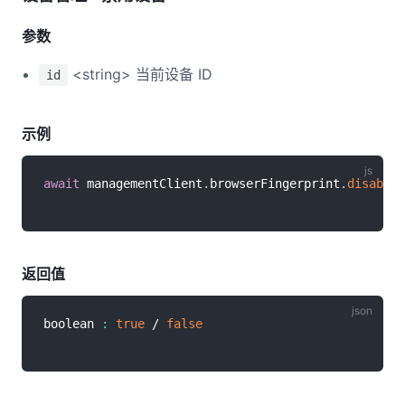
参数
<string> 当前设备 ID
id
示例
await
 managementClient
.
browserFingerprint
.
disableD
返回值
boolean 
:
true
 / 
false