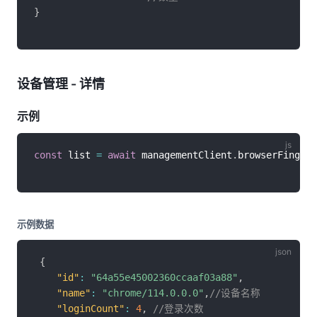
}
设备管理 - 详情
示例
const
 list 
=
await
 managementClient
.
browserFingerp
示例数据
{
"id"
:
"64a55e45002360ccaaf03a88"
,
"name"
:
"chrome/114.0.0.0"
,
//设备名称
"loginCount"
:
4
,
//登录次数