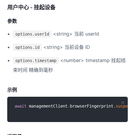
用户中心 - 挂起设备
参数
<string> 当前 userId
options.userId
<string> 当前设备 ID
options.id
<number> timestamp 挂起结
options.timestamp
束时间 精确到毫秒
示例
await
 managementClient
.
browserFingerprint
.
suspendD