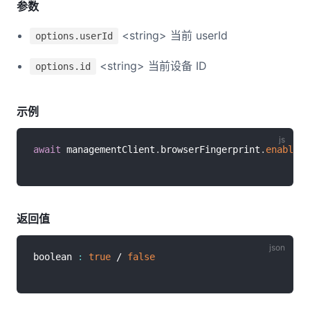
参数
<string> 当前 userId
options.userId
<string> 当前设备 ID
options.id
示例
await
 managementClient
.
browserFingerprint
.
enableDe
返回值
boolean 
:
true
 / 
false