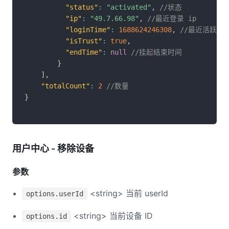
"status"
:
"activated"
,
//状态
"ip"
:
"49.7.66.98"
,
//最近登录 ip
"loginTime"
:
1688624246308
,
//最近活跃时
"isTrust"
:
true
,
"endTime"
:
null
//挂起结束时间
}
]
,
"totalCount"
:
2
//数量
}
用户中心 - 移除设备
参数
<string> 当前 userId
options.userId
<string> 当前设备 ID
options.id