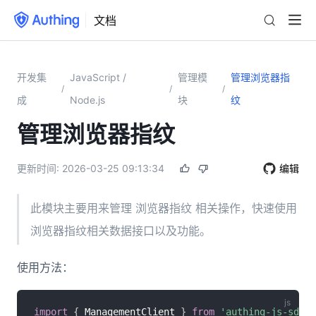
文档
开发集
JavaScript /
管理模
管理浏览器指
/
/
/
成
Node.js
块
纹
管理浏览器指纹
更新时间:
2026-03-25 09:13:34
编辑
此模块主要用来管理 浏览器指纹 相关操作，快速使用
浏览器指纹相关数据接口以及功能。
使用方法：
import
{
 ManagementClient 
}
from
'authing-js-sdk'