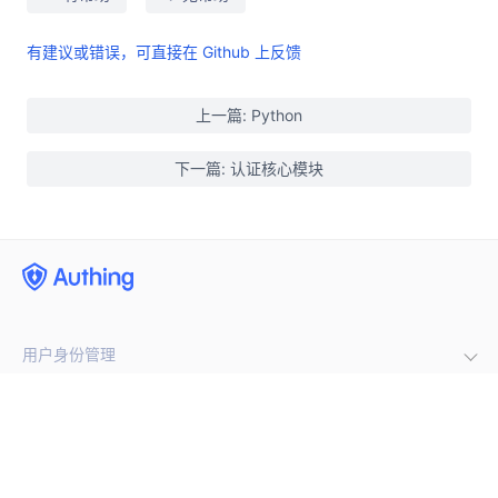
有建议或错误，可直接在 Github 上反馈
上一篇: Python
下一篇: 认证核心模块
用户身份管理
企业内部管理
集成第三方登录
(opens new window)
手机号闪验
开发者
单点登录