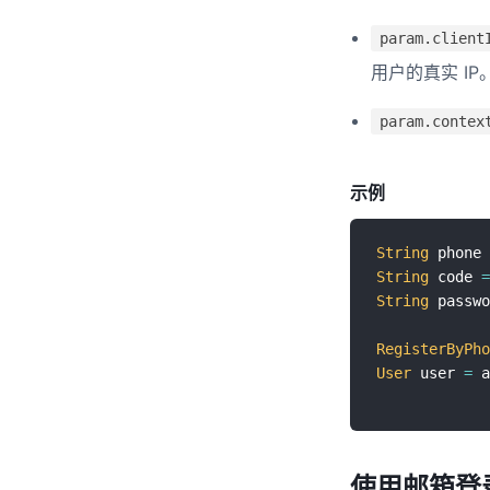
param.client
用户的真实 IP
param.contex
示例
String
 phone 
String
 code 
=
String
 passwo
RegisterByPho
User
 user 
=
 a
使用邮箱登