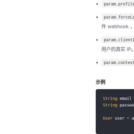
param.profil
param.forceL
件 webhoo
param.client
用户的真实 IP
param.contex
示例
String
 email 
String
 passwo
User
 user 
=
 a