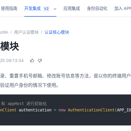
使用指南
开发集成
应用集成
身份自动化
加入 AP
V2
otlin
用户认证模块
认证核心模块
/
/
模块
25 09:13:34
录、重置手机号邮箱、修改账号信息等方法，是以你的终端用户（E
验证用户身份的情况下使用。
d 和 appHost 进行初始化
nClient
 authentication 
=
new
AuthenticationClient
(
APP_ID