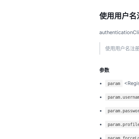
使用用户名
authenticationC
使用用户名注
参数
<Regi
param
param.userna
param.passwo
param.profil
param.forceL