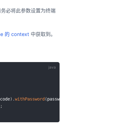
，请务必将此参数设置为终端
ne 的 context
中获取到。
code
)
.
withPassword
(
password
)
;
;