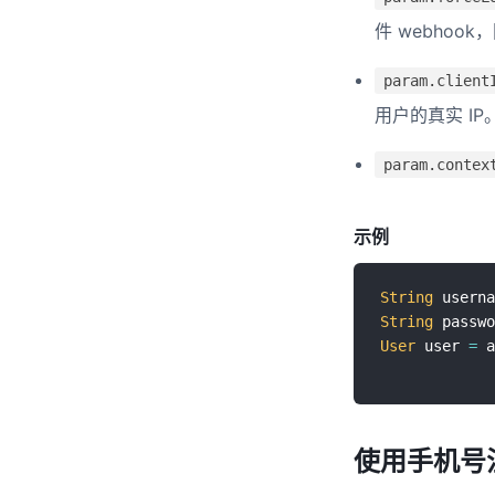
件 webhoo
param.client
用户的真实 IP
param.contex
示例
String
 userna
String
 passwo
User
 user 
=
 a
使用手机号