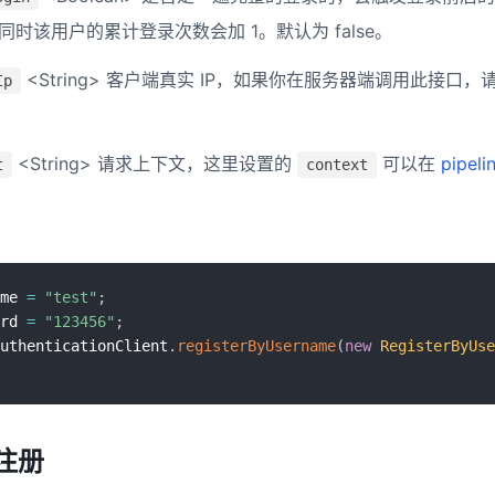
k，同时该用户的累计登录次数会加 1。默认为 false。
<String> 客户端真实 IP，如果你在服务器端调用此接口
Ip
。
<String> 请求上下文，这里设置的
可以在
pipeli
t
context
me 
=
"test"
;
rd 
=
"123456"
;
uthenticationClient
.
registerByUsername
(
new
RegisterByUs
注册