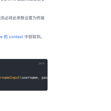
，请务必将此参数设置为终端
ne 的 context
中获取到。
ernameInput
(
username
,
 password
)
)
.
execute
(
)
;