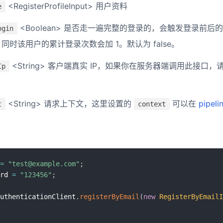
<RegisterProfileInput> 用户资料
e
<Boolean> 是否走一遍完整的登录的，会触发登录前后的 p
ogin
k ，同时该用户的累计登录次数会加 1。默认为 false。
<String> 客户端真实 IP，如果你在服务器端调用此接口
Ip
。
<String> 请求上下文，这里设置的
可以在
pipeli
t
context
=
"test@example.com"
;
rd 
=
"123456"
;
uthenticationClient
.
registerByEmail
(
new
RegisterByEmailI