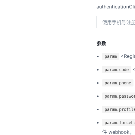
authenticationC
使用手机号注
参数
<Regi
param
<
param.code
param.phone
param.passwo
param.profil
param.forceL
件 webhoo