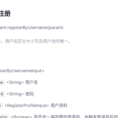
注册
lient.registerByUsername(param)
册，用户名区分大小写且用户池内唯一。
sterByUsernameInput>
<String> 用户名
me
<String> 密码
rd
<RegisterProfileInput> 用户资料
e
<Boolean> 是否走一遍完整的登录的，会触发登录前后的 p
ogin