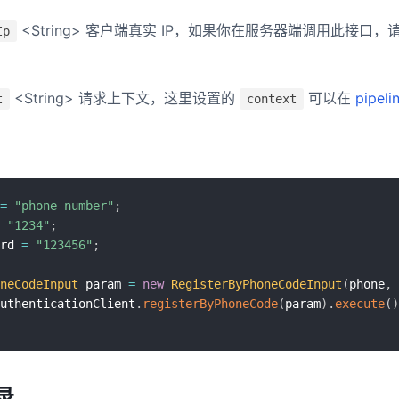
<String> 客户端真实 IP，如果你在服务器端调用此接口
Ip
。
<String> 请求上下文，这里设置的
可以在
pipeli
t
context
=
"phone number"
;
"1234"
;
rd 
=
"123456"
;
neCodeInput
 param 
=
new
RegisterByPhoneCodeInput
(
phone
,
 
uthenticationClient
.
registerByPhoneCode
(
param
)
.
execute
(
)
录