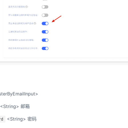
terByEmailInput>
<String> 邮箱
<String> 密码
rd