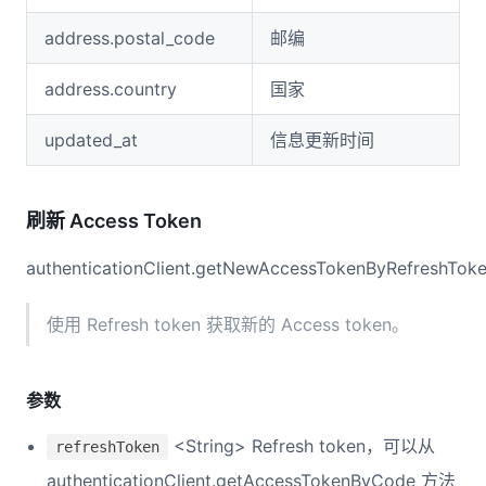
address.postal_code
邮编
address.country
国家
updated_at
信息更新时间
刷新 Access Token
authenticationClient.getNewAccessTokenByRefreshToke
使用 Refresh token 获取新的 Access token。
参数
<String> Refresh token，可以从
refreshToken
authenticationClient.getAccessTokenByCode 方法