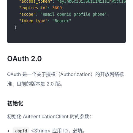
"access_token"
:
"eyJhbGciOiJSUzI1NiIsInR5cCI6Ikp
"expires_in"
:
3600
,
"scope"
:
"email openid profile phone"
,
"token_type"
:
"Bearer"
}
OAuth 2.0
OAuth 是一个关于授权（Authorization）的开放网络标
准，目前的版本是 2.0 版。
初始化
初始化 AuthenticationClient 时的参数：
<String> 应用 ID，必填。
appId