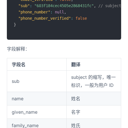
"sub"
:
"603f184cec4505e2868431fc"
,
// subject
"phone_number"
:
null
,
"phone_number_verified"
:
false
}
字段解释：
字段名
翻译
subject 的缩写，唯一
sub
标识，一般为用户 ID
name
姓名
given_name
名字
family_name
姓氏