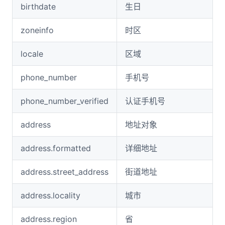
birthdate
生日
zoneinfo
时区
locale
区域
phone_number
手机号
phone_number_verified
认证手机号
address
地址对象
address.formatted
详细地址
address.street_address
街道地址
address.locality
城市
address.region
省