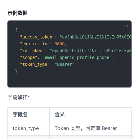
示例数据
{
"access_token"
:
"eyJhbGciOiJSUzI1NiIsInR5cCI6Ikp
"expires_in"
:
3600
,
"id_token"
:
"eyJhbGciOiJIUzI1NiIsInR5cCI6IkpXVCJ
"scope"
:
"email openid profile phone"
,
"token_type"
:
"Bearer"
}
字段解释：
字段名
含义
token_type
Token 类型，固定值 Bearer