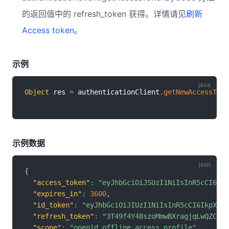
的返回值中的 refresh_token 获得。详情请见
刷新
Access token
。
示例
Object
 res 
=
 authenticationClient
.
getNewAccessToke
示例数据
{
"access_token"
:
"eyJhbGciOiJSUzI1NiIsInR5cCI6Ikp
"expires_in"
:
3600
,
"id_token"
:
"eyJhbGciOiJIUzI1NiIsInR5cCI6IkpXVCJ
"refresh_token"
:
"3T49f4Y48szoMmwBXragjqLwQZC4Qh
"scope"
:
"openid offline_access profile"
,