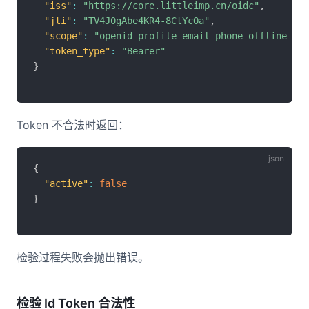
"iss"
:
"https://core.littleimp.cn/oidc"
,
"jti"
:
"TV4J0gAbe4KR4-8CtYcOa"
,
"scope"
:
"openid profile email phone offline_acc
"token_type"
:
"Bearer"
}
Token 不合法时返回：
{
"active"
:
false
}
检验过程失败会抛出错误。
检验 Id Token 合法性