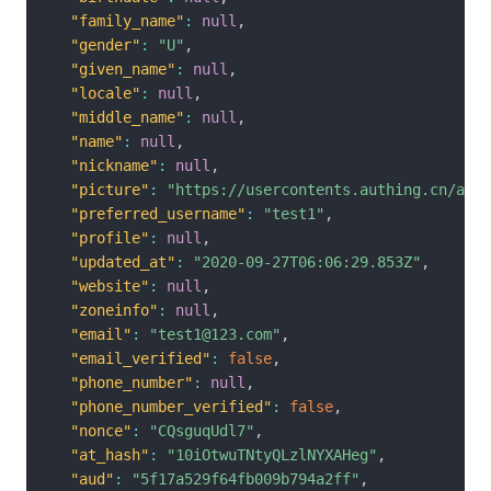
"family_name"
:
null
,
"gender"
:
"U"
,
"given_name"
:
null
,
"locale"
:
null
,
"middle_name"
:
null
,
"name"
:
null
,
"nickname"
:
null
,
"picture"
:
"https://usercontents.authing.cn/auth
"preferred_username"
:
"test1"
,
"profile"
:
null
,
"updated_at"
:
"2020-09-27T06:06:29.853Z"
,
"website"
:
null
,
"zoneinfo"
:
null
,
"email"
:
"test1@123.com"
,
"email_verified"
:
false
,
"phone_number"
:
null
,
"phone_number_verified"
:
false
,
"nonce"
:
"CQsguqUdl7"
,
"at_hash"
:
"10iOtwuTNtyQLzlNYXAHeg"
,
"aud"
:
"5f17a529f64fb009b794a2ff"
,