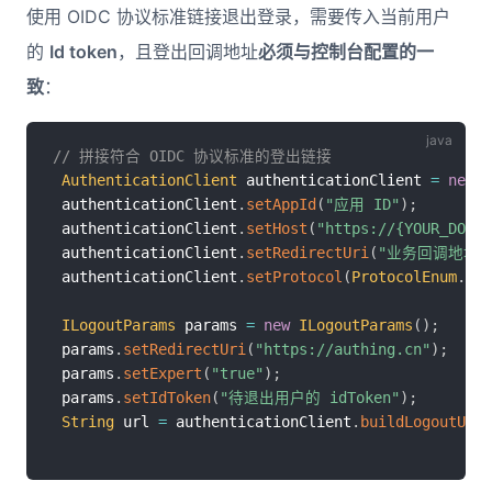
使用 OIDC 协议标准链接退出登录，需要传入当前用户
的
Id token
，且登出回调地址
必须与控制台配置的一
致
：
// 拼接符合 OIDC 协议标准的登出链接
AuthenticationClient
 authenticationClient 
=
new
A
 authenticationClient
.
setAppId
(
"应用 ID"
)
;
 authenticationClient
.
setHost
(
"https://{YOUR_DOMAI
 authenticationClient
.
setRedirectUri
(
"业务回调地址"
 authenticationClient
.
setProtocol
(
ProtocolEnum
.
OID
ILogoutParams
 params 
=
new
ILogoutParams
(
)
;
 params
.
setRedirectUri
(
"https://authing.cn"
)
;
 params
.
setExpert
(
"true"
)
;
 params
.
setIdToken
(
"待退出用户的 idToken"
)
;
String
 url 
=
 authenticationClient
.
buildLogoutUrl
(