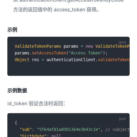
方法的返回值中的 access_token 获得。
示例
ValidateTokenParams
 params 
=
new
ValidateTokenPara
params
.
setAccessToken
(
"Access Token"
)
;
Object
 res 
=
 authenticationClient
.
validateToken
(
pa
示例数据
id_token 验证合法时返回：
{
"sub"
:
"5f64afd1ad501364e3b43c1e"
,
// subject
"birthdate"
:
null
,