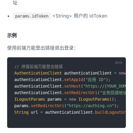
址
<String> 用户的 idToken
params.idToken
示例
使用前端万能登出链接退出登录：
// 拼接前端万能登出链接
AuthenticationClient
 authenticationClient 
=
new
Au
authenticationClient
.
setAppId
(
"应用 ID"
)
;
authenticationClient
.
setHost
(
"https://{YOUR_DOMAIN
authenticationClient
.
setRedirectUri
(
"业务回调地址"
)
ILogoutParams
 params 
=
new
ILogoutParams
(
)
;
params
.
setRedirectUri
(
"https://authing.cn"
)
;
String
 url 
=
 authenticationClient
.
buildLogoutUrl
(
p