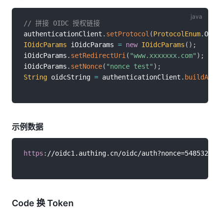
// 拼接 OIDC 授权链接
authenticationClient
.
setProtocol
(
ProtocolEnum
.
OIDC
IOidcParams
 iOidcParams 
=
new
IOidcParams
(
)
;
iOidcParams
.
setRedirectUri
(
"www.xxxxxxx.com"
)
;
iOidcParams
.
setNonce
(
"nonce test"
)
;
String
 oidcString 
=
 authenticationClient
.
buildAuth
示例数据
https
:
//oidc1.authing.cn/oidc/auth?nonce=548532389
Code 换 Token