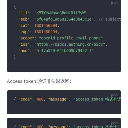
{
"jti"
:
"K5TYewNhvdGBdHiRifMyW"
,
"sub"
:
"5f64afd1ad501364e3b43c1e"
,
// subject
"iat"
:
1601456894
,
"exp"
:
1601460494
,
"scope"
:
"openid profile email phone"
,
"iss"
:
"https://oidc1.authing.cn/oidc"
,
"aud"
:
"5f17a529f64fb009b794a2ff"
}
Access token 验证非法时返回：
{
"code"
:
400
,
"message"
:
"access_token 格式有误"
}
{
"code"
:
400
,
"message"
:
"access_token 不合法"
}