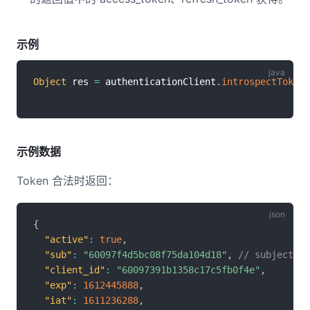
示例
Object
 res 
=
 authenticationClient
.
introspectToken
(
示例数据
Token 合法时返回：
{
"active"
:
true
,
"sub"
:
"60097f4d5bc08f75da104d18"
,
// subject
"client_id"
:
"60097391b1358c17c5fb0f4e"
,
"exp"
:
1612445888
,
"iat"
:
1611236288
,