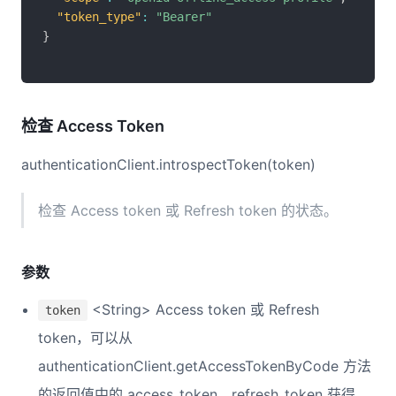
"token_type"
:
"Bearer"
}
检查 Access Token
authenticationClient.introspectToken(token)
检查 Access token 或 Refresh token 的状态。
参数
<String> Access token 或 Refresh
token
token，可以从
authenticationClient.getAccessTokenByCode 方法
的返回值中的 access_token、refresh_token 获得。