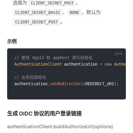
选值为
、
CLIENT_SECRET_POST
、
，默认为
CLIENT_SECRET_BASIC
NONE
。
CLIENT_SECRET_POST
示例
// 使用 AppId 和 appHost 进行初始化
AuthenticationClient
 authentication 
=
new
Authenti
// 业务回调地址
authentication
.
setRedirectUri
(
REDIRECT_URI
)
;
生成 OIDC 协议的用户登录链接
authenticationClient.buildAuthorizeUrl(options)