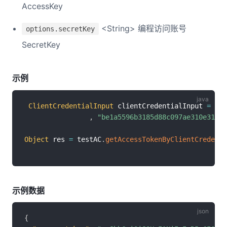
AccessKey
<String> 编程访问账号
options.secretKey
SecretKey
示例
ClientCredentialInput
 clientCredentialInput 
=
new
,
"be1a5596b3185d88c097ae310e3184e
Object
 res 
=
 testAC
.
getAccessTokenByClientCredenti
示例数据
{