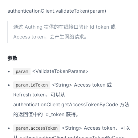
authenticationClient.validateToken(param)
通过 Authing 提供的在线接口验证 Id token 或
Access token，会产生网络请求。
参数
<ValidateTokenParams>
param
<String> Access token 或
param.idToken
Refresh token，可以从
authenticationClient.getAccessTokenByCode 方法
的返回值中的 id_token 获得。
<String> Access token，可以
param.accessToken
从 authenticationClient.getAccessTokenByCode