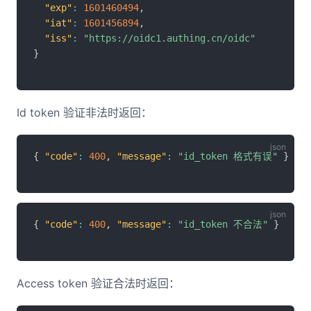
"exp"
:
1601460494
,
"iat"
:
1601456894
,
"iss"
:
"https://oidc1.authing.cn/oidc"
}
Id token 验证非法时返回：
{
"code"
:
400
,
"message"
:
"id_token 格式有误"
}
{
"code"
:
400
,
"message"
:
"id_token 不合法"
}
Access token 验证合法时返回：