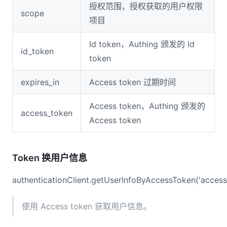
授权范围，授权获取的用户权限
scope
项目
Id token，Authing 颁发的 Id
id_token
token
expires_in
Access token 过期时间
Access token，Authing 颁发的
access_token
Access token
Token 换用户信息
authenticationClient.getUserInfoByAccessToken('access
使用 Access token 获取用户信息。