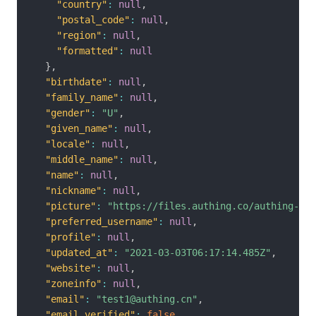
"country"
:
null
,
"postal_code"
:
null
,
"region"
:
null
,
"formatted"
:
null
}
,
"birthdate"
:
null
,
"family_name"
:
null
,
"gender"
:
"U"
,
"given_name"
:
null
,
"locale"
:
null
,
"middle_name"
:
null
,
"name"
:
null
,
"nickname"
:
null
,
"picture"
:
"https://files.authing.co/authing-con
"preferred_username"
:
null
,
"profile"
:
null
,
"updated_at"
:
"2021-03-03T06:17:14.485Z"
,
"website"
:
null
,
"zoneinfo"
:
null
,
"email"
:
"test1@authing.cn"
,
"email_verified"
:
false
,