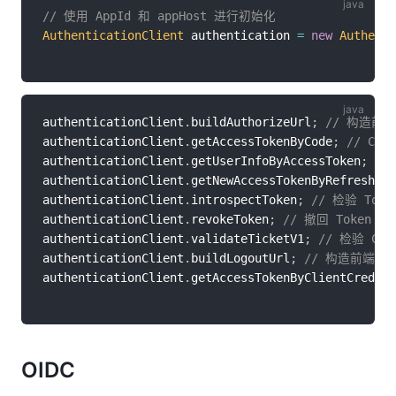
// 使用 AppId 和 appHost 进行初始化
AuthenticationClient
 authentication 
=
new
Authenti
authenticationClient
.
buildAuthorizeUrl
;
// 构造前
authenticationClient
.
getAccessTokenByCode
;
// Cod
authenticationClient
.
getUserInfoByAccessToken
;
//
authenticationClient
.
getNewAccessTokenByRefreshTok
authenticationClient
.
introspectToken
;
// 检验 Tok
authenticationClient
.
revokeToken
;
// 撤回 Token
authenticationClient
.
validateTicketV1
;
// 检验 CAS 
authenticationClient
.
buildLogoutUrl
;
// 构造前端登
authenticationClient
.
getAccessTokenByClientCredent
OIDC