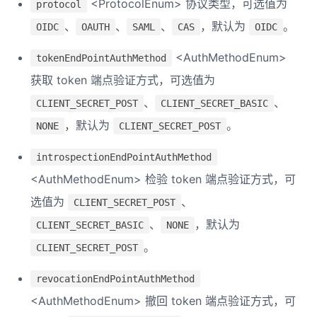
<ProtocolEnum> 协议类型，可选值为
protocol
、
、
、
，默认为
。
OIDC
OAUTH
SAML
CAS
OIDC
<AuthMethodEnum>
tokenEndPointAuthMethod
获取 token 端点验证方式，可选值为
、
、
CLIENT_SECRET_POST
CLIENT_SECRET_BASIC
，默认为
。
NONE
CLIENT_SECRET_POST
introspectionEndPointAuthMethod
<AuthMethodEnum> 检验 token 端点验证方式，可
选值为
、
CLIENT_SECRET_POST
、
，默认为
CLIENT_SECRET_BASIC
NONE
。
CLIENT_SECRET_POST
revocationEndPointAuthMethod
<AuthMethodEnum> 撤回 token 端点验证方式，可